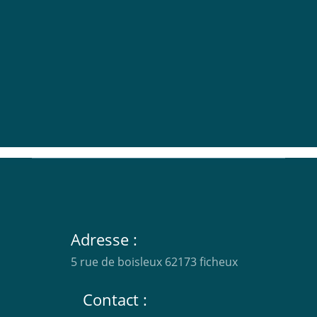
obtenir un devis personnalisé,
n’hésitez pas à nous contacter.
Chez ATL Création Rénovation
intérieure Arras, nous sommes là
pour concrétiser votre projet de
rénovation.
Adresse :
5 rue de boisleux 62173 ficheux
Contact :